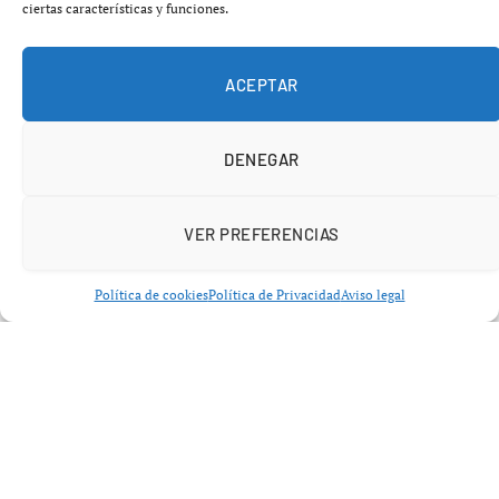
ciertas características y funciones.
ACEPTAR
DENEGAR
VER PREFERENCIAS
Política de cookies
Política de Privacidad
Aviso legal
Star Wars tienda inmersiva Málaga y
experiencia fan
La
Star Wars tienda inmersiva Málaga
no es un