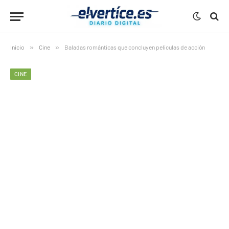
Inicio
»
Cine
»
Baladas románticas que concluyen películas de acción
CINE