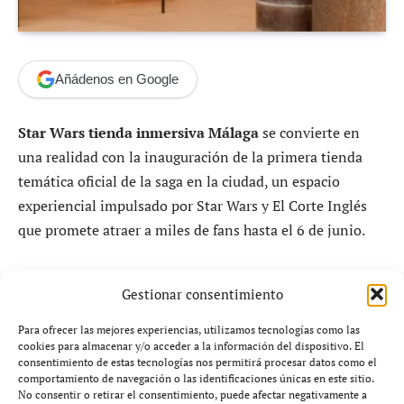
Añádenos en Google
Star Wars tienda inmersiva Málaga
se convierte en
una realidad con la inauguración de la primera tienda
temática oficial de la saga en la ciudad, un espacio
experiencial impulsado por Star Wars y El Corte Inglés
que promete atraer a miles de fans hasta el 6 de junio.
El espacio, de más de
250 metros cuadrados
, recrea la
Gestionar consentimiento
estética del planeta
Tatooine
, uno de los escenarios más
emblemáticos del universo cinematográfico creado por
Para ofrecer las mejores experiencias, utilizamos tecnologías como las
cookies para almacenar y/o acceder a la información del dispositivo. El
George Lucas, y estará ubicado dentro de uno de los
consentimiento de estas tecnologías nos permitirá procesar datos como el
principales centros comerciales de Málaga.
comportamiento de navegación o las identificaciones únicas en este sitio.
No consentir o retirar el consentimiento, puede afectar negativamente a