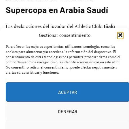
Supercopa en Arabia Saudí
Las declaraciones del jugador del Athletic Club,
Iñaki
Williams
, sobre la celebración de la Supercopa de
Gestionar consentimiento
España en
Arabia Saudí
han generado reacciones en el
Para ofrecer las mejores experiencias, utilizamos tecnologías como las
país anfitrión del torneo. Durante un evento de prensa,
cookies para almacenar y/o acceder a la información del dispositivo. El
Williams calificó el torneo diciendo que «jugar la
consentimiento de estas tecnologías nos permitirá procesar datos como el
comportamiento de navegación o las identificaciones únicas en este sitio.
Supercopa en Arabia Saudí es una mierda», lo que desató
No consentir o retirar el consentimiento, puede afectar negativamente a
un fuerte rechazo por parte del público saudí en los
ciertas características y funciones.
primeros minutos del partido de semifinal contra el FC
Barcelona.
ACEPTAR
Estas manifestaciones provocaron una llamada de
atención por parte de la
Real Federación Española de
DENEGAR
Fútbol
, que solicitó al jugador que moderara su lenguaje.
El entrenador del Athletic Club,
Ernesto Valverde
,