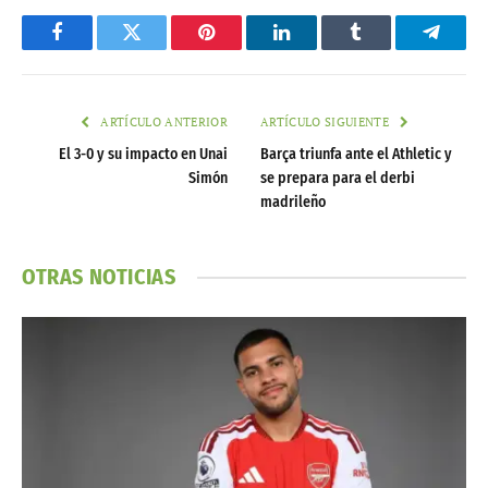
Facebook
Twitter
Pinterest
LinkedIn
Tumblr
Telegr
ARTÍCULO ANTERIOR
ARTÍCULO SIGUIENTE
El 3-0 y su impacto en Unai
Barça triunfa ante el Athletic y
Simón
se prepara para el derbi
madrileño
OTRAS NOTICIAS