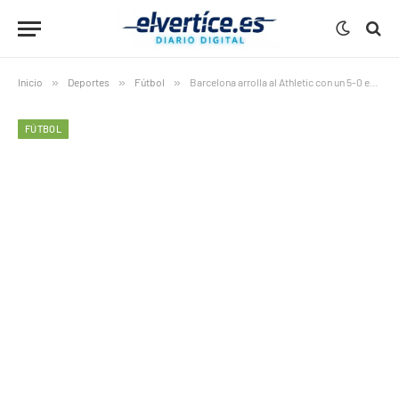
Inicio
»
Deportes
»
Fútbol
»
Barcelona arrolla al Athletic con un 5-0 en la Supercopa
FÚTBOL