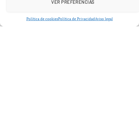
VER PREFERENCIAS
también comentó sobre la situación, indicando que el
torneo es de gran importancia y que deben tener cuidado
Política de cookies
Política de Privacidad
Aviso legal
con sus palabras.
Tras su polémica declaración, Williams se mostró
reconciliador al afirmar que «las palabras no fueron las
adecuadas», aunque reafirmó su postura de considerar el