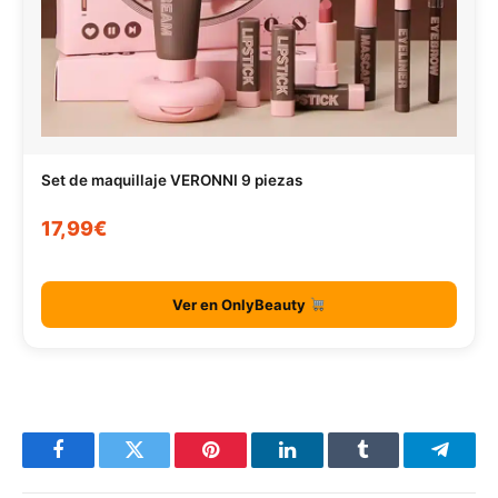
Set de maquillaje VERONNI 9 piezas
17,99€
Ver en OnlyBeauty
Facebook
Twitter
Pinterest
LinkedIn
Tumblr
Telegr