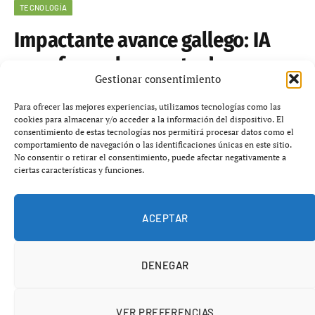
TECNOLOGÍA
Impactante avance gallego: IA
para frenar la muerte de aves en
Gestionar consentimiento
parques eólicos
Para ofrecer las mejores experiencias, utilizamos tecnologías como las
cookies para almacenar y/o acceder a la información del dispositivo. El
mayo 20, 2026
No hay comentarios
4 minutos
consentimiento de estas tecnologías nos permitirá procesar datos como el
comportamiento de navegación o las identificaciones únicas en este sitio.
No consentir o retirar el consentimiento, puede afectar negativamente a
ciertas características y funciones.
ACEPTAR
DENEGAR
VER PREFERENCIAS