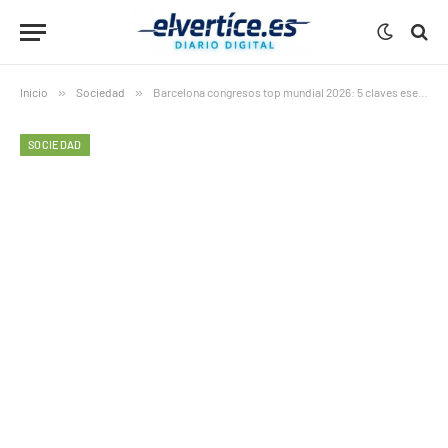
Inicio
»
Sociedad
»
Barcelona congresos top mundial 2026: 5 claves esenciales del ascenso a la élite MICE global
SOCIEDAD