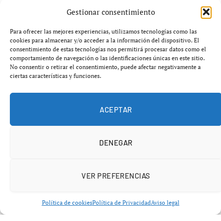
La Cultural Leonesa se prepara para su partido de la Copa
Gestionar consentimiento
del Rey contra el Athletic Club, un enfrentamiento que
tendrá lugar en el estadio Reino de León la próxima
Para ofrecer las mejores experiencias, utilizamos tecnologías como las
semana. Este encuentro ha generado gran expectación
cookies para almacenar y/o acceder a la información del dispositivo. El
consentimiento de estas tecnologías nos permitirá procesar datos como el
entre los aficionados del club leonés, especialmente por
comportamiento de navegación o las identificaciones únicas en este sitio.
la relevancia histórica y emocional que el Athletic
No consentir o retirar el consentimiento, puede afectar negativamente a
ciertas características y funciones.
representa para el entrenador de la Cultural,
Cuco
Ziganda
, quien ha sido jugador y entrenador del equipo
bilbaíno.
ACEPTAR
En declaraciones tras el sorteo, Ziganda expresó que el
DENEGAR
nuevo emparejamiento es un reto emocionante: «Nos
iba a tocar un equipazo, y así ha sido. Es un rival que nos
va a hacer mucha ilusión que visite el Reino». A pesar de
VER PREFERENCIAS
ser conscientes de la dificultad que implica enfrentarse a
un club de la categoría del Athletic, el equipo ha
Política de cookies
Política de Privacidad
Aviso legal
señalado su motivación para este partido, que