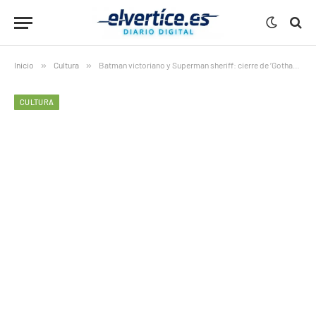
Inicio
»
Cultura
»
Batman victoriano y Superman sheriff: cierre de ‘Gotham A luz de Gas’
CULTURA