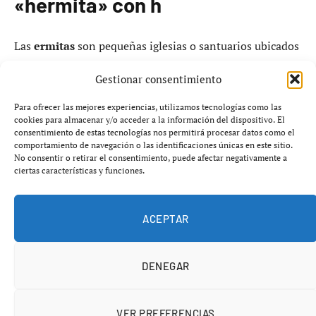
«hermita» con h
Las
ermitas
son pequeñas iglesias o santuarios ubicados
en zonas rurales de España, frecuentemente asociadas a
Gestionar consentimiento
la religión y la espiritualidad. En este contexto, surge una
duda ortográfica común: ¿se escribe «ermita» o
Para ofrecer las mejores experiencias, utilizamos tecnologías como las
«hermita»?
cookies para almacenar y/o acceder a la información del dispositivo. El
consentimiento de estas tecnologías nos permitirá procesar datos como el
comportamiento de navegación o las identificaciones únicas en este sitio.
Según la
Real Academia Española (RAE)
, la forma
No consentir o retirar el consentimiento, puede afectar negativamente a
ciertas características y funciones.
correcta es «ermita», sin la letra
h
. Este tipo de
construcciones religiosas proviene del término latino
tardío «eremita», que significa ermitaño, y está
ACEPTAR
relacionado con aquellos que llevaban una vida aislada,
apartados de la urbanidad.
DENEGAR
VER PREFERENCIAS