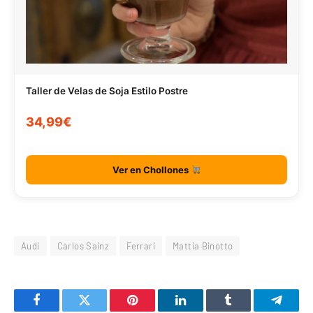
Taller de Velas de Soja Estilo Postre
34,99€
Ver en Chollones
Audi
Carlos Sainz
Ferrari
Mattia Binotto
Facebook
Twitter
Pinterest
LinkedIn
Tumblr
Telegr