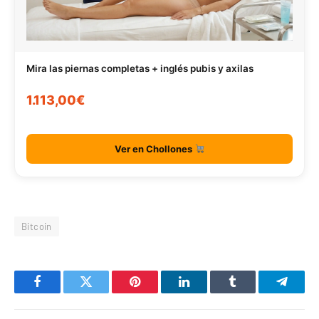
Mira las piernas completas + inglés pubis y axilas
1.113,00€
Ver en Chollones
Bitcoin
Facebook
Twitter
Pinterest
LinkedIn
Tumblr
Telegr