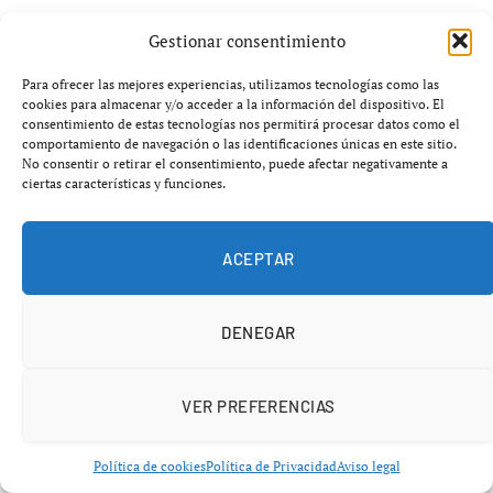
Incluso las regiones donde el crecimiento ha sido menor
Gestionar consentimiento
mantienen fuertes aumentos:
Para ofrecer las mejores experiencias, utilizamos tecnologías como las
cookies para almacenar y/o acceder a la información del dispositivo. El
Castilla y León (
9,9 %
)
consentimiento de estas tecnologías nos permitirá procesar datos como el
comportamiento de navegación o las identificaciones únicas en este sitio.
Navarra (
9,8 %
)
No consentir o retirar el consentimiento, puede afectar negativamente a
Extremadura (
9,6 %
)
ciertas características y funciones.
Galicia (
9,5 %
)
ACEPTAR
La Rioja (
9,2 %
)
Canarias (
8 %
)
DENEGAR
Baleares (
7,8 %
)
VER PREFERENCIAS
Política de cookies
Política de Privacidad
Aviso legal