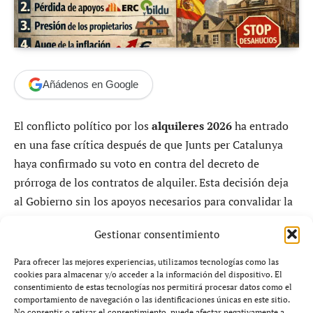
Añádenos en Google
El conflicto político por los
alquileres 2026
ha entrado
en una fase crítica después de que Junts per Catalunya
haya confirmado su voto en contra del decreto de
prórroga de los contratos de alquiler. Esta decisión deja
al Gobierno sin los apoyos necesarios para convalidar la
norma en el Congreso y abre un nuevo escenario de
Gestionar consentimiento
incertidumbre en el mercado de la vivienda.
Para ofrecer las mejores experiencias, utilizamos tecnologías como las
El debate sobre los
alquileres 2026
no solo enfrenta a
cookies para almacenar y/o acceder a la información del dispositivo. El
consentimiento de estas tecnologías nos permitirá procesar datos como el
los socios de investidura, sino que también ha provocado
comportamiento de navegación o las identificaciones únicas en este sitio.
una división interna entre PSOE y Sumar, complicando
No consentir o retirar el consentimiento, puede afectar negativamente a