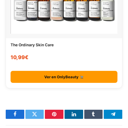
The Ordinary Skin Care
10,99€
Ver en OnlyBeauty
Facebook
Twitter
Pinterest
LinkedIn
Tumblr
Telegr