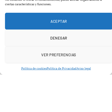
ciertas características y funciones.
aún más la aprobación de medidas clave en materia de
vivienda.
ACEPTAR
DENEGAR
VER PREFERENCIAS
Política de cookies
Política de Privacidad
Aviso legal
Alquileres 2026: Junts rompe el
equilibrio parlamentario
El punto de inflexión en los
alquileres 2026
ha sido la