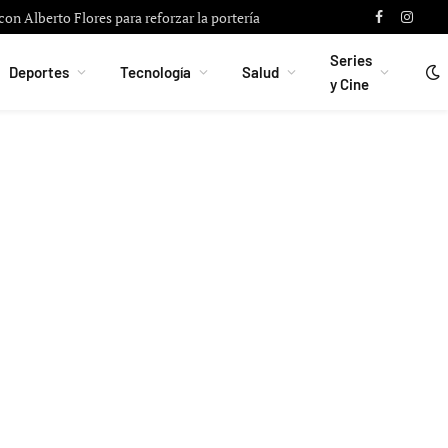
on Alberto Flores para reforzar la portería
Facebook
Instag
Series
Deportes
Tecnología
Salud
y Cine