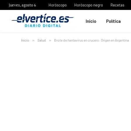
jueves, agosto 6
Horóscopo
Horóscopo negro
Recetas
Inicio
Política
Inicio
»
Salud
»
Brote de hantavirus en crucero: Origen en Argentina