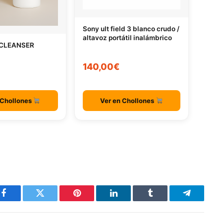
Sony ult field 3 blanco crudo /
altavoz portátil inalámbrico
 CLEANSER
140,00€
 Chollones
Ver en Chollones
Facebook
Twitter
Pinterest
LinkedIn
Tumblr
Telegram