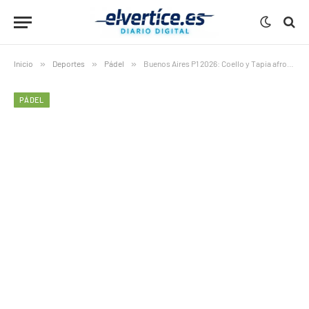
Inicio
»
Deportes
»
Pádel
»
Buenos Aires P1 2026: Coello y Tapia afrontan unos octavos decisivos
PÁDEL