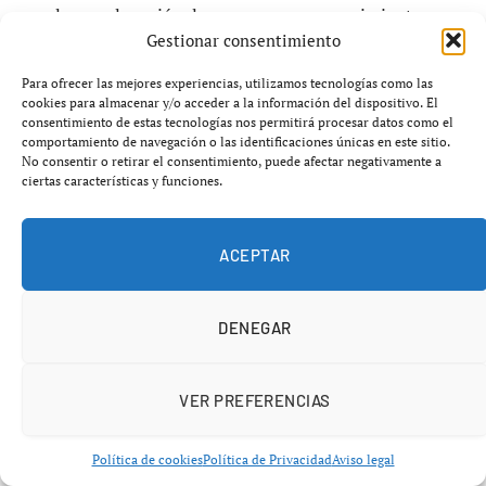
empleos en la región, lo que supone un crecimiento
Gestionar consentimiento
superior al promedio nacional.
Para ofrecer las mejores experiencias, utilizamos tecnologías como las
La tasa de paro ha descendido de forma significativa,
cookies para almacenar y/o acceder a la información del dispositivo. El
consentimiento de estas tecnologías nos permitirá procesar datos como el
situándose en el 14,6% a finales de 2025, casi siete
comportamiento de navegación o las identificaciones únicas en este sitio.
puntos menos que en 2019. Este avance laboral es uno
No consentir o retirar el consentimiento, puede afectar negativamente a
ciertas características y funciones.
de los factores clave del
crecimiento económico
Andalucía
, que ha permitido alcanzar cifras récord de
ocupación.
ACEPTAR
Sin embargo, el reto sigue siendo la calidad del empleo y
DENEGAR
la reducción de la temporalidad en determinados
sectores.
VER PREFERENCIAS
Crecimiento económico Andalucía y el
Política de cookies
Política de Privacidad
Aviso legal
reto del tamaño empresarial