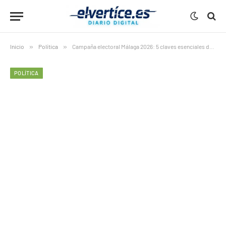
Inicio
»
Política
»
Campaña electoral Málaga 2026: 5 claves esenciales del mitin de Feijóo que marca la recta final del 17M
POLÍTICA