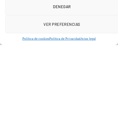
DENEGAR
BOXEO
VER PREFERENCIAS
Crocker arriesga el título FIB
Política de cookies
Política de Privacidad
Aviso legal
ante Liam Paro en Australia
mayo 14, 2026
No hay comentarios
4 minutos