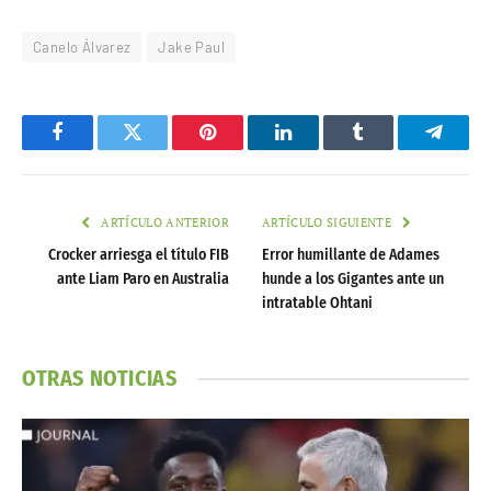
Canelo Álvarez
Jake Paul
Facebook
Twitter
Pinterest
LinkedIn
Tumblr
Telegr
ARTÍCULO ANTERIOR
ARTÍCULO SIGUIENTE
Crocker arriesga el título FIB
Error humillante de Adames
ante Liam Paro en Australia
hunde a los Gigantes ante un
intratable Ohtani
OTRAS NOTICIAS