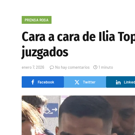
PRENSA ROSA
Cara a cara de Ilia To
juzgados
enero 7, 2026
No hay comentarios
1 minuto
Facebook
Twitter
Linked