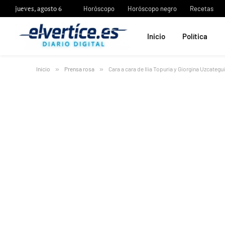
jueves, agosto 6
Horóscopo
Horóscopo negro
Recetas
Inicio
Política
Inicio
»
Prensa rosa
»
Cara a cara de Ilia Topuria y Giorgina Uzcategu