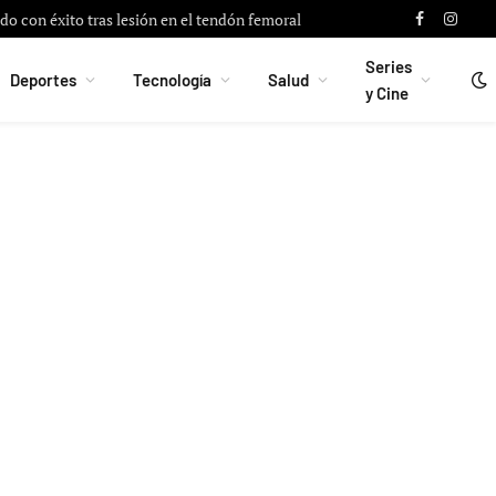
do con éxito tras lesión en el tendón femoral
Facebook
Instag
Series
Deportes
Tecnología
Salud
y Cine