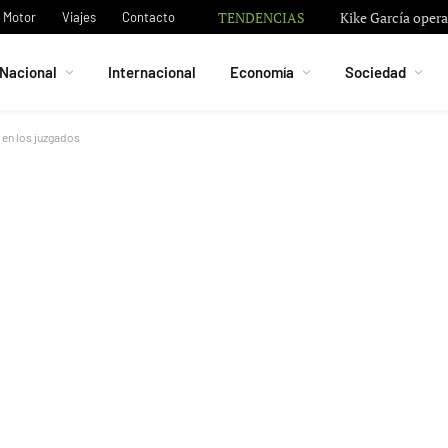
TENDENCIAS
Kike García opera
Motor
Viajes
Contacto
Nacional
Internacional
Economía
Sociedad
i en los juzgados