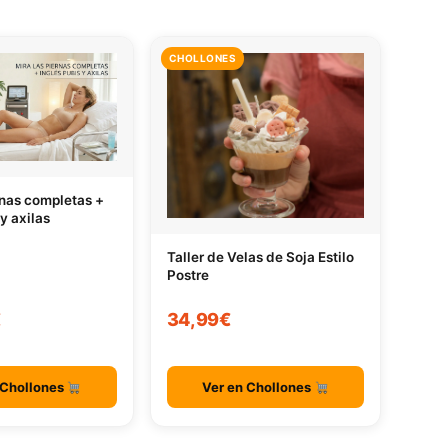
CHOLLONES
rnas completas +
 y axilas
Taller de Velas de Soja Estilo
Postre
€
34,99€
 Chollones
Ver en Chollones