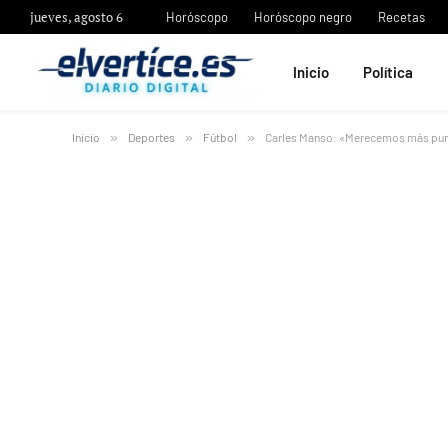
jueves, agosto 6
Horóscopo
Horóscopo negro
Recetas
Inicio
Política
Inicio
»
Deportes
»
Fútbol
»
Carles Manso: «Merecemos más pun