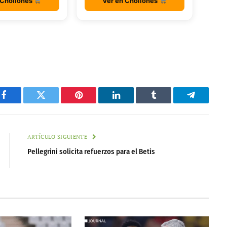
 Chollones
Ver en Chollones
Facebook
Twitter
Pinterest
LinkedIn
Tumblr
Telegram
ARTÍCULO SIGUIENTE
Pellegrini solicita refuerzos para el Betis