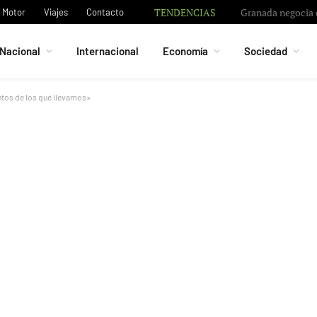
TENDENCIAS
Granada negocia c
Motor
Viajes
Contacto
Nacional
Internacional
Economía
Sociedad
tos de los que llevamos»