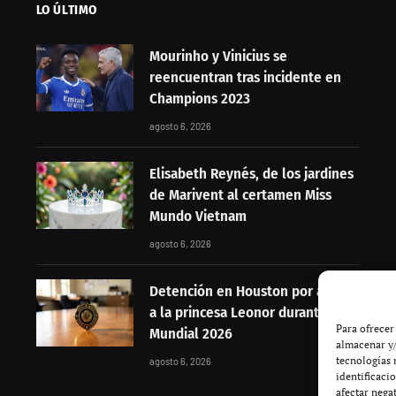
LO ÚLTIMO
Mourinho y Vinicius se
reencuentran tras incidente en
Champions 2023
agosto 6, 2026
Elisabeth Reynés, de los jardines
de Marivent al certamen Miss
Mundo Vietnam
agosto 6, 2026
Detención en Houston por acoso
a la princesa Leonor durante el
Para ofrecer
Mundial 2026
almacenar y/
tecnologías 
agosto 6, 2026
identificaci
afectar nega