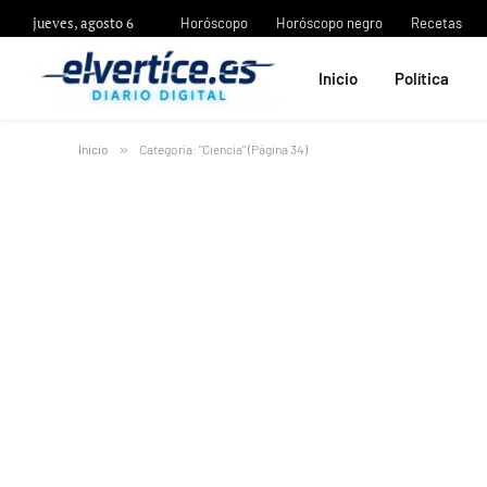
jueves, agosto 6
Horóscopo
Horóscopo negro
Recetas
Inicio
Política
Inicio
»
Categoría: "Ciencia" (Página 34)