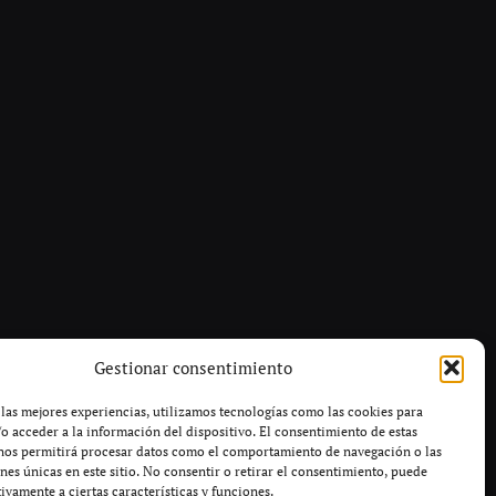
Gestionar consentimiento
 las mejores experiencias, utilizamos tecnologías como las cookies para
o acceder a la información del dispositivo. El consentimiento de estas
nos permitirá procesar datos como el comportamiento de navegación o las
ones únicas en este sitio. No consentir o retirar el consentimiento, puede
tivamente a ciertas características y funciones.