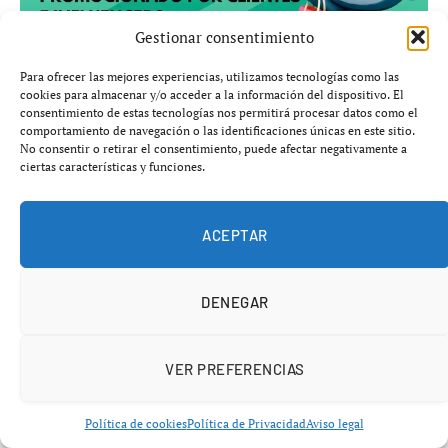
Gestionar consentimiento
Para ofrecer las mejores experiencias, utilizamos tecnologías como las
cookies para almacenar y/o acceder a la información del dispositivo. El
El siniestro se produjo en el kilómetro
206
, en la zona de
consentimiento de estas tecnologías nos permitirá procesar datos como el
comportamiento de navegación o las identificaciones únicas en este sitio.
Piñeira de Arcos, cuando un camión que transportaba
No consentir o retirar el consentimiento, puede afectar negativamente a
180 cerdos vivos
perdió el control y terminó volcado
ciertas características y funciones.
sobre la vía.
ACEPTAR
DENEGAR
Un conductor herido y una escena de
alto impacto
VER PREFERENCIAS
Pese a la violencia del accidente, el conductor logró salir
por sus propios medios del vehículo siniestrado. Incluso
Política de cookies
Política de Privacidad
Aviso legal