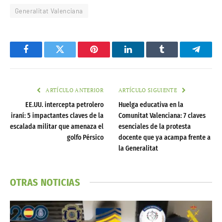
Generalitat Valenciana
Facebook
Twitter
Pinterest
LinkedIn
Tumblr
Telegr
ARTÍCULO ANTERIOR
ARTÍCULO SIGUIENTE
EE.UU. intercepta petrolero
Huelga educativa en la
iraní: 5 impactantes claves de la
Comunitat Valenciana: 7 claves
escalada militar que amenaza el
esenciales de la protesta
golfo Pérsico
docente que ya acampa frente a
la Generalitat
OTRAS NOTICIAS