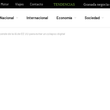
TENDENCIAS
Granada negocia c
Motor
Viajes
Contacto
Nacional
Internacional
Economía
Sociedad
nde de la IA de EE UU para evitar un colapso digital