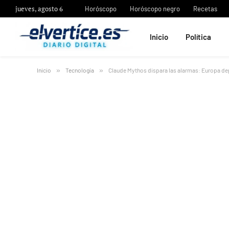
jueves, agosto 6
Horóscopo
Horóscopo negro
Recetas
Inicio
Política
Inicio
»
Tecnología
»
Claude Mythos dispara las alarmas: Europa depe