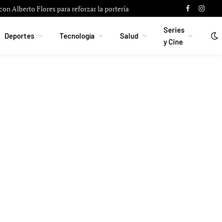
on Alberto Flores para reforzar la portería
Facebook
Instag
Series
Deportes
Tecnología
Salud
y Cine