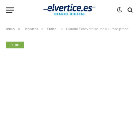
Inicio
»
Deportes
»
Fútbol
»
Claudio Echeverri se une al Girona procedente del Manchester City
FÚTBOL