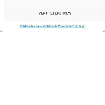
YouTube
El Bigote de Abadía
, el exjugador reveló que el
FC Barcelona
mostró interés en ficharle. Según Onopko,
VER PREFERENCIAS
este posible fichaje se frustró debido a comentarios sobre
su apariencia. «Hace poco me enteré de que el Barcelona
Política de cookies
Política de Privacidad
Aviso legal
quería ficharme. Pero Cruyff o uno de sus ayudantes
dijeron que era feo, y por eso no me ficharon», explicó.