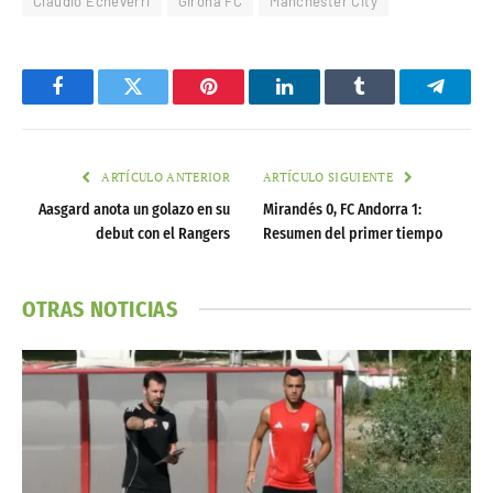
Claudio Echeverri
Girona FC
Manchester City
Facebook
Twitter
Pinterest
LinkedIn
Tumblr
Telegr
ARTÍCULO ANTERIOR
ARTÍCULO SIGUIENTE
Aasgard anota un golazo en su
Mirandés 0, FC Andorra 1:
debut con el Rangers
Resumen del primer tiempo
OTRAS NOTICIAS