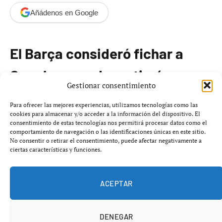
Añádenos en Google
El Barça consideró fichar a
Onopko pero desestimó su
Gestionar consentimiento
incorporación
Para ofrecer las mejores experiencias, utilizamos tecnologías como las
cookies para almacenar y/o acceder a la información del dispositivo. El
consentimiento de estas tecnologías nos permitirá procesar datos como el
Viktor Onopko, exfutbolista ruso, llegó a España en
comportamiento de navegación o las identificaciones únicas en este sitio.
enero de 1996 al fichar por el
Real Oviedo
procedente
No consentir o retirar el consentimiento, puede afectar negativamente a
ciertas características y funciones.
del
Spartak de Moscú
. Durante su estancia en el club
asturiano, Onopko disputó un total de
214 partidos en
LaLiga
, donde anotó
7 goles
en seis temporadas,
ACEPTAR
además de un año en el
Rayo Vallecano
.
DENEGAR
Recientemente, durante una entrevista en el canal de