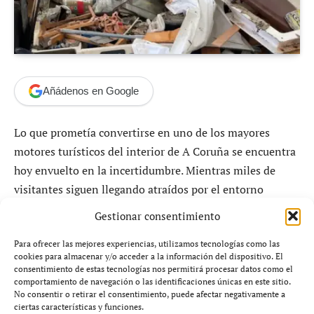
Añádenos en Google
Lo que prometía convertirse en uno de los mayores
motores turísticos del interior de A Coruña se encuentra
hoy envuelto en la incertidumbre. Mientras miles de
visitantes siguen llegando atraídos por el entorno
natural de Beche, una inversión millonaria destinada a
Gestionar consentimiento
transformar la zona permanece bloqueada, generando
preocupación entre vecinos, empresarios y responsables
Para ofrecer las mejores experiencias, utilizamos tecnologías como las
cookies para almacenar y/o acceder a la información del dispositivo. El
municipales.
consentimiento de estas tecnologías nos permitirá procesar datos como el
comportamiento de navegación o las identificaciones únicas en este sitio.
No consentir o retirar el consentimiento, puede afectar negativamente a
El Concello de Abegondo ya estudia posibles medidas
ciertas características y funciones.