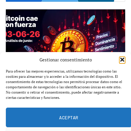
Gestionar consentimiento
Para ofrecer las mejores experiencias, utilizamos tecnologías como las
cookies para almacenar y/o acceder a la información del dispositivo. El
consentimiento de estas tecnologías nos permitirá procesar datos como el
comportamiento de navegación o las identificaciones únicas en este sitio.
No consentir o retirar el consentimiento, puede afectar negativamente a
ciertas características y funciones.
Añádenos en Google
ACEPTAR
Bitcoin
vuelve a ser el protagonista absoluto del
mercado cripto este 03-06-26, aunque en esta ocasión