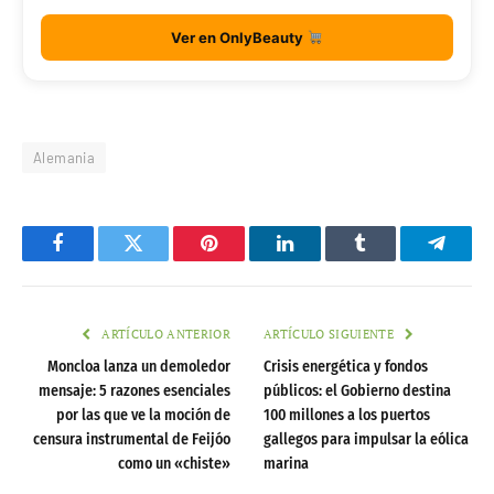
Ver en OnlyBeauty
Alemania
Facebook
Twitter
Pinterest
LinkedIn
Tumblr
Telegr
ARTÍCULO ANTERIOR
ARTÍCULO SIGUIENTE
Moncloa lanza un demoledor
Crisis energética y fondos
mensaje: 5 razones esenciales
públicos: el Gobierno destina
por las que ve la moción de
100 millones a los puertos
censura instrumental de Feijóo
gallegos para impulsar la eólica
como un «chiste»
marina