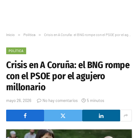
Inicio
»
Política
»
Crisis en A Coruña: el BNG rompe con el PSOE por el agujero millonario
POLÍTICA
Crisis en A Coruña: el BNG rompe
con el PSOE por el agujero
millonario
mayo 26, 2026
No hay comentarios
5 minutos