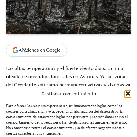
Añádenos en Google
Las altas temperaturas y el fuerte viento disparan una
oleada de incendios forestales en Asturias. Varias zonas
del Occidente asturiano permanecen activas y algunas ya
están fuera de control, reavivando el debate sobre la
Gestionar consentimiento
gestión forestal y la prevención.
Para ofrecer las mejores experiencias, utilizamos tecnologías como las
cookies para almacenar y/o acceder a la información del dispositivo. El
consentimiento de estas tecnologías nos permitirá procesar datos como el
El fuego golpea con fuerza el
comportamiento de navegación o las identificaciones únicas en este sitio.
No consentir o retirar el consentimiento, puede afectar negativamente a
Occidente asturiano
ciertas características y funciones.