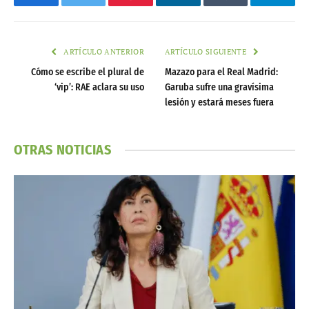
Facebook
Twitter
Pinterest
LinkedIn
Tumblr
Telegr
ARTÍCULO ANTERIOR
ARTÍCULO SIGUIENTE
Cómo se escribe el plural de
Mazazo para el Real Madrid:
‘vip’: RAE aclara su uso
Garuba sufre una gravísima
lesión y estará meses fuera
OTRAS NOTICIAS