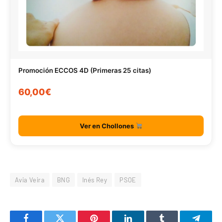
Promoción ECCOS 4D (Primeras 25 citas)
60,00€
Ver en Chollones
Avia Veira
BNG
Inés Rey
PSOE