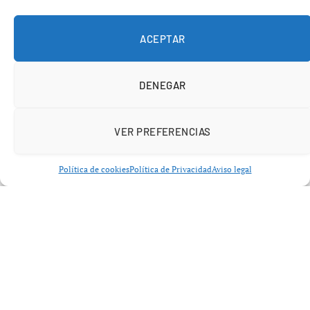
Lo que está ocurriendo en Asturias podría convertirse en
uno de los episodios forestales más preocupantes de las
ACEPTAR
últimas semanas en el norte de España. La combinación
de
temperaturas elevadas
, monte seco y viento
DENEGAR
cambiante ha provocado una auténtica cadena de
incendios que mantiene en alerta a numerosos concejos
VER PREFERENCIAS
asturianos.
Política de cookies
Política de Privacidad
Aviso legal
Este domingo por la tarde, el Principado contabilizaba
28 incendios forestales activos en 13 concejos
, una