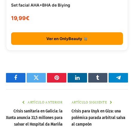
Set facial AHA+BHA de Biying
19,99€
Ver en OnlyBeauty
Facebook
Twitter
Pinterest
LinkedIn
Tumblr
Telegr
ARTÍCULO ANTERIOR
ARTÍCULO SIGUIENTE
Crisis sanitaria en Galicia: la
Crisis para Usyk en Giza: una
Xunta anuncia 33,5 millones para
polémica parada arbitral salva
salvar el Hospital da Mariña
al campeón