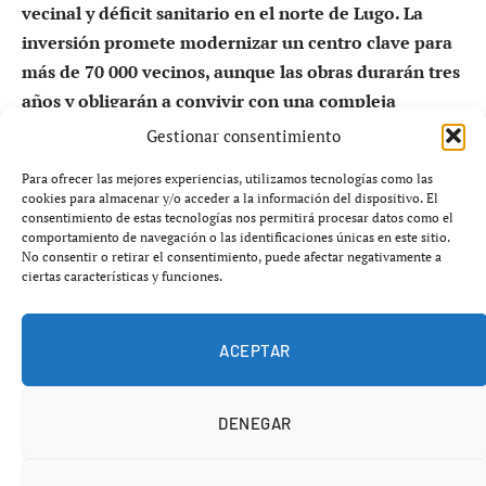
vecinal y déficit sanitario en el norte de Lugo. La
inversión promete modernizar un centro clave para
más de 70 000 vecinos, aunque las obras durarán tres
años y obligarán a convivir con una compleja
reorganización hospitalaria.
Gestionar consentimiento
Para ofrecer las mejores experiencias, utilizamos tecnologías como las
La sanidad pública gallega vuelve al centro del debate
cookies para almacenar y/o acceder a la información del dispositivo. El
político. Lo que ocurre en A Mariña no es un simple
consentimiento de estas tecnologías nos permitirá procesar datos como el
comportamiento de navegación o las identificaciones únicas en este sitio.
proyecto de obras: es el reflejo de una batalla silenciosa
No consentir o retirar el consentimiento, puede afectar negativamente a
por mantener servicios sanitarios dignos fuera de las
ciertas características y funciones.
grandes ciudades. Tras años de denuncias por saturación,
falta de espacio y carencias estructurales, la Xunta mueve
ACEPTAR
ficha con una inversión millonaria que busca evitar el
deterioro de un hospital estratégico para el norte de
Lugo.
DENEGAR