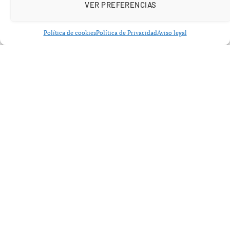
VER PREFERENCIAS
Política de cookies
Política de Privacidad
Aviso legal
La Xunta moviliza más de 33 millones
para ampliar el hospital
La Xunta de Galicia ha licitado las fases 2 y 3 de la
transformación integral del Hospital Público da Mariña,
ubicado en Burela, con una inversión de
33 565 265
euros
y un plazo de ejecución previsto de
36 meses
.
El proyecto supondrá una de las mayores actuaciones
sanitarias realizadas en la comarca en décadas y elevará
la inversión global destinada al centro hasta cerca de
50