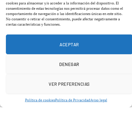
cookies para almacenar y/o acceder a la información del dispositivo. El
Patrick Reed abandona LIV y deja un
consentimiento de estas tecnologías nos permitirá procesar datos como el
comportamiento de navegación o las identificaciones únicas en este sitio.
vacío inesperado
No consentir o retirar el consentimiento, puede afectar negativamente a
ciertas características y funciones.
El pasado
28 de enero
, Patrick Reed anunció su decisión
de abandonar el LIV Golf para intentar regresar al
PGA
ACEPTAR
Tour
y al
DP World Tour
, en un movimiento que
sorprendió al mundo del golf.
DENEGAR
VER PREFERENCIAS
Política de cookies
Política de Privacidad
Aviso legal