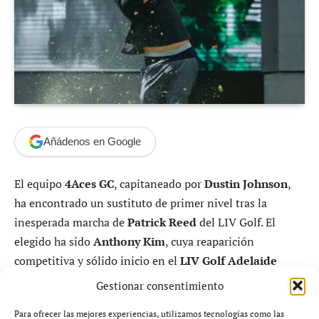
Añádenos en Google
El equipo
4Aces GC
, capitaneado por
Dustin Johnson
,
ha encontrado un sustituto de primer nivel tras la
inesperada marcha de
Patrick Reed
del LIV Golf. El
elegido ha sido
Anthony Kim
, cuya reaparición
competitiva y sólido inicio en el
LIV Golf Adelaide
2026
han devuelto la ilusión a una escuadra que aspiraba
Gestionar consentimiento
a todo esta temporada.
Para ofrecer las mejores experiencias, utilizamos tecnologías como las