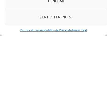
DENEGAR
más allá de las palabras. Según explicó, su personaje
habla poco, lo que representa un desafío al intentar
conectar emocionalmente con el público. «Hay que hacer
VER PREFERENCIAS
un esfuerzo porque el espectador se enfrente al
personaje tal como es», indicó.
Política de cookies
Política de Privacidad
Aviso legal
En su enfoque visual, Sauras optó por no usar maquillaje,
buscando mostrar a un individuo que no se encuentra en