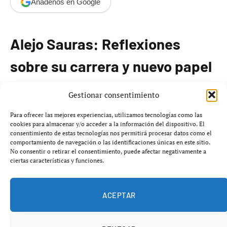
Añádenos en Google
Alejo Sauras: Reflexiones
sobre su carrera y nuevo papel
Alejo Sauras se encuentra en un momento relevante de
Gestionar consentimiento
su carrera profesional, enfrentándose a uno de los roles
Para ofrecer las mejores experiencias, utilizamos tecnologías como las
más complejos hasta la fecha en la producción de
cookies para almacenar y/o acceder a la información del dispositivo. El
consentimiento de estas tecnologías nos permitirá procesar datos como el
Kraken, el libro negro de las horas
. En una reciente
comportamiento de navegación o las identificaciones únicas en este sitio.
entrevista en
esRadio
, el actor describió su personaje
No consentir o retirar el consentimiento, puede afectar negativamente a
ciertas características y funciones.
como «cansado y desconcertado», que atraviesa un
proceso personal complicado.
ACEPTAR
El trabajo de Sauras en esta serie implica una
construcción del personaje donde la comunicación va