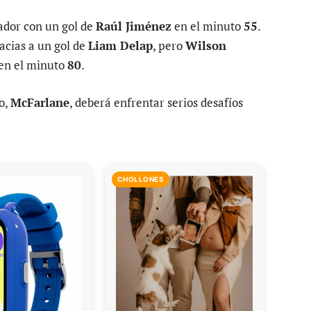
ador con un gol de
Raúl Jiménez
en el minuto
55
.
acias a un gol de
Liam Delap
, pero
Wilson
 en el minuto
80
.
o,
McFarlane
, deberá enfrentar serios desafíos
CHOLLONES