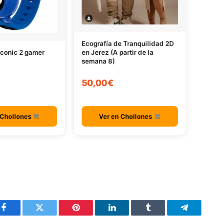
Ecografía de Tranquilidad 2D
en Jerez (A partir de la
iconic 2 gamer
semana 8)
50,00€
 Chollones
Ver en Chollones
Facebook
Twitter
Pinterest
LinkedIn
Tumblr
Telegram