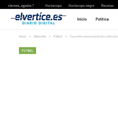
viernes, agosto 7
Horóscopo
Horóscopo negro
Recetas
Inicio
Política
Inicio
»
Deportes
»
Fútbol
»
Cucurella causa expulsión y derrota
FÚTBOL