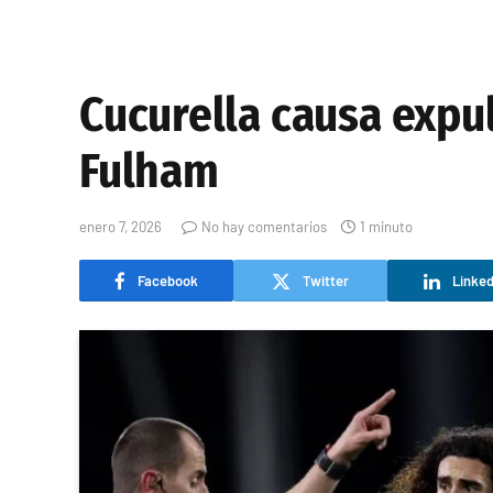
Cucurella causa expul
Fulham
enero 7, 2026
No hay comentarios
1 minuto
Facebook
Twitter
Linked