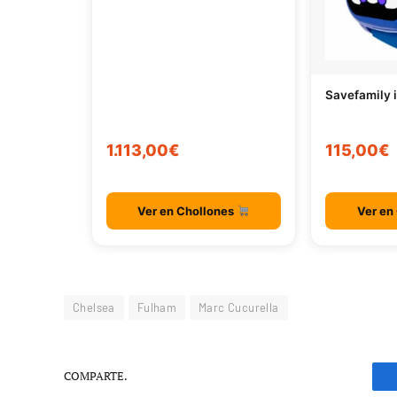
Savefamily 
1.113,00€
115,00€
Ver en Chollones
Ver en
Chelsea
Fulham
Marc Cucurella
COMPARTE.