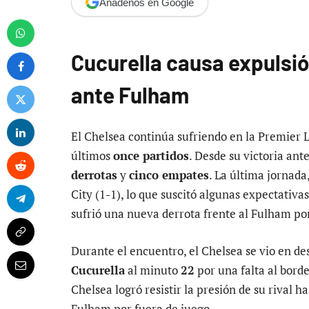
Añádenos en Google
Cucurella causa expulsió
ante Fulham
El Chelsea continúa sufriendo en la Premier 
últimos
once partidos
. Desde su victoria an
derrotas
y
cinco empates
. La última jornad
City (1-1), lo que suscitó algunas expectativa
sufrió una nueva derrota frente al Fulham p
Durante el encuentro, el Chelsea se vio en d
Cucurella
al minuto
22
por una falta al bord
Chelsea logró resistir la presión de su rival h
Fulham por fuera de juego.