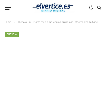
Inicio
»
Ciencia
»
Marte revela moléculas orgánicas intactas desde hace 3.500 millones de años
CIENCIA