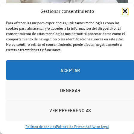
Gestionar consentimiento
Para ofrecer las mejores experiencias, utilizamos tecnologías como las
cookies para almacenar y/o acceder a la información del dispositivo. El
León XIV viajará a Francia en septiembre: París,
consentimiento de estas tecnologías nos permitirá procesar datos como el
Lourdes y Metz, ejes de una visita marcada por
comportamiento de navegación o las identificaciones únicas en este sitio.
la fe y las raíces de Europa
No consentir o retirar el consentimiento, puede afectar negativamente a
ciertas características y funciones.
agosto 7, 2026
ACEPTAR
DENEGAR
VER PREFERENCIAS
Política de cookies
Política de Privacidad
Aviso legal