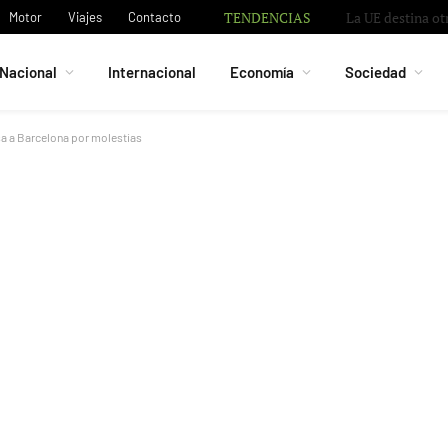
TENDENCIAS
La UE destina ot
Motor
Viajes
Contacto
Nacional
Internacional
Economía
Sociedad
sa a Barcelona por molestias