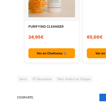
PURIFYING CLEANSER
24,95€
65,00€
Ver en Chollones
Ver en
Deco
FC Barcelona
Marc-André ter Stegen
COMPARTE.