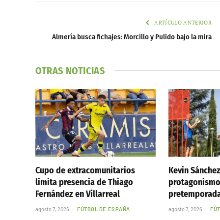
ARTÍCULO ANTERIOR
Almería busca fichajes: Morcillo y Pulido bajo la mira
OTRAS NOTICIAS
Cupo de extracomunitarios
Kevin Sánche
limita presencia de Thiago
protagonismo
Fernández en Villarreal
pretemporada
agosto 7, 2026
FÚTBOL DE ESPAÑA
agosto 7, 2026
FÚ