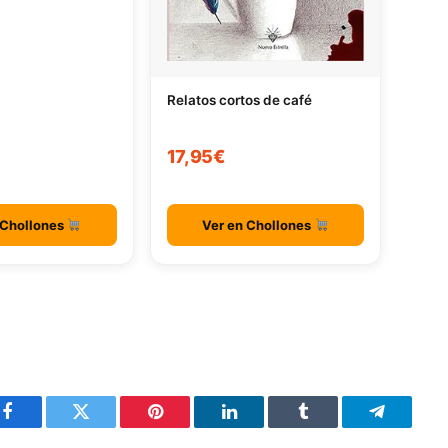
Relatos cortos de café
17,95€
 Chollones
Ver en Chollones
Facebook
Twitter
Pinterest
LinkedIn
Tumblr
Telegram