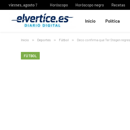
viernes, agosto 7
Horóscopo
Horóscopo negro
Recetas
Inicio
Política
Inicio
»
Deportes
»
Fútbol
»
Deco confirma que Ter Stegen regre
FÚTBOL