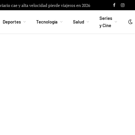
iario cae y alta velocidad pierde viajeros en 2026
Facebook
Instag
Series
Deportes
Tecnología
Salud
y Cine