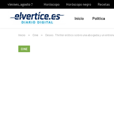
viernes, agosto 7
Horóscopo
Horóscopo negro
Recetas
Inicio
Política
Inicio
»
Cine
»
Deseo: Thriller erótico sobre una abogada y un entre
CINE