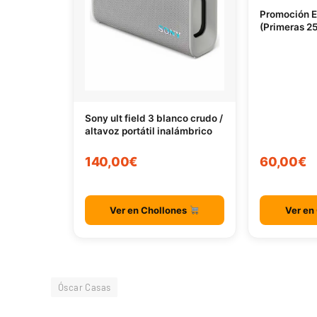
Promoción 
(Primeras 25
Sony ult field 3 blanco crudo /
altavoz portátil inalámbrico
140,00€
60,00€
Ver en Chollones
Ver en
Óscar Casas