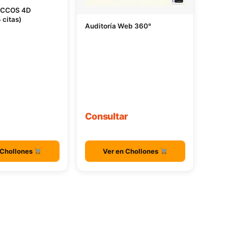
ECCOS 4D
 citas)
Auditoría Web 360°
Consultar
 Chollones
Ver en Chollones