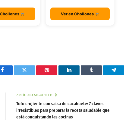
 Chollones
Ver en Chollones
Facebook
Twitter
Pinterest
LinkedIn
Tumblr
Telegram
ARTÍCULO SIGUIENTE
Tofu crujiente con salsa de cacahuete: 7 claves
irresistibles para preparar la receta saludable que
está conquistando las cocinas