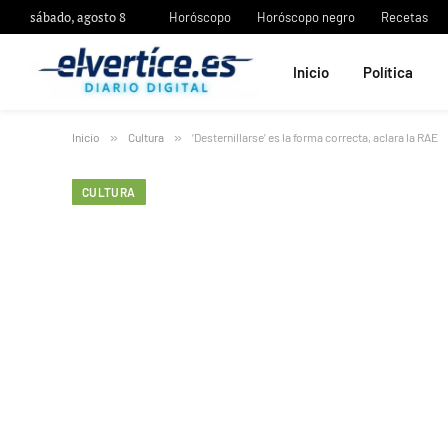
sábado, agosto 8
Horóscopo
Horóscopo negro
Recetas
Inicio
Política
Inicio
»
Cultura
»
‘Desternillarse’ es la forma correcta, aclara la RAE
CULTURA