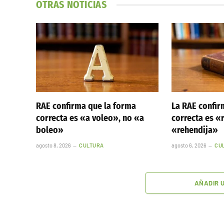
OTRAS NOTICIAS
RAE confirma que la forma
La RAE confir
correcta es «a voleo», no «a
correcta es «
boleo»
«rehendija»
agosto 8, 2026
CULTURA
agosto 6, 2026
CU
AÑADIR 