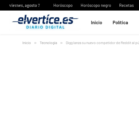
viernes, agosto 7
Horóscopo
Horóscopo negro
Recetas
Inicio
Política
Inicio
»
Tecnología
»
Digg lanza su nuevo competidor de Reddit al p