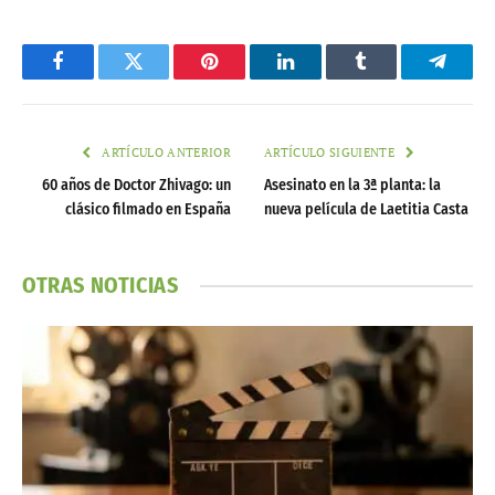
Facebook
Twitter
Pinterest
LinkedIn
Tumblr
Telegr
ARTÍCULO ANTERIOR
ARTÍCULO SIGUIENTE
60 años de Doctor Zhivago: un
Asesinato en la 3ª planta: la
clásico filmado en España
nueva película de Laetitia Casta
OTRAS NOTICIAS