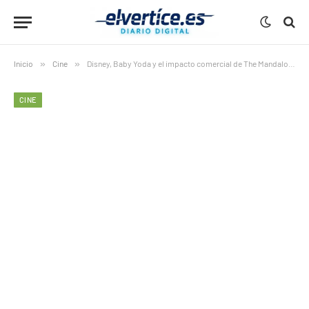
Inicio
»
Cine
»
Disney, Baby Yoda y el impacto comercial de The Mandalorian
CINE