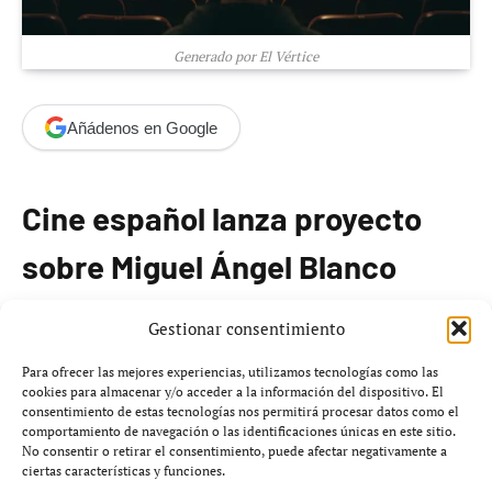
Generado por El Vértice
Añádenos en Google
Cine español lanza proyecto
sobre Miguel Ángel Blanco
El cine español ha anunciado la puesta en marcha de la
Gestionar consentimiento
película
Blanco
, que narrará los sucesos del secuestro y
Para ofrecer las mejores experiencias, utilizamos tecnologías como las
asesinato del concejal del
Partido Popular
, Miguel
cookies para almacenar y/o acceder a la información del dispositivo. El
consentimiento de estas tecnologías nos permitirá procesar datos como el
Ángel Blanco, a manos de la banda terrorista ETA en
comportamiento de navegación o las identificaciones únicas en este sitio.
julio de 1997. Este atentado es recordado como un
No consentir o retirar el consentimiento, puede afectar negativamente a
ciertas características y funciones.
momento crítico en la historia reciente de España, que