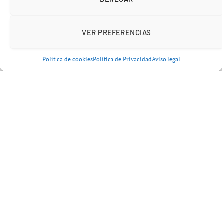
VER PREFERENCIAS
Política de cookies
Política de Privacidad
Aviso legal
Diez minutos más tarde,
Fermín
se sumó al marcador
con un gol espectacular, y antes del final de la primera
mitad,
Raphinha
se destacó con un gol que dejó el
resultado en 4-0 al descanso, convirtiéndose en la gran
figura del encuentro.
En la segunda mitad, el ritmo del partido siguió siendo
favorable al Barcelona.
Raphinha
volvió a marcar,
sellando el 5-0 definitivo. A pesar de la amplia ventaja,