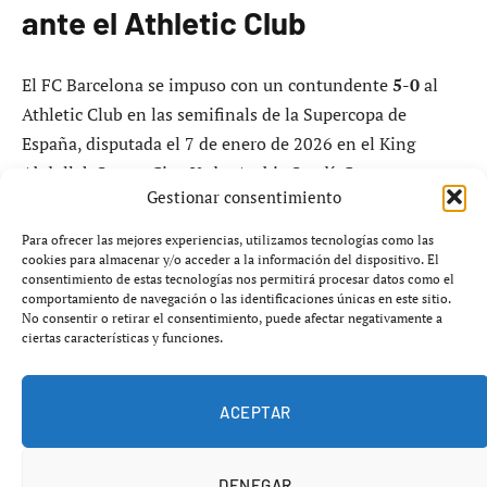
ante el Athletic Club
El FC Barcelona se impuso con un contundente
5-0
al
Athletic Club en las semifinals de la Supercopa de
España, disputada el 7 de enero de 2026 en el King
Abdullah Sports City, Yeda, Arabia Saudí. Con esta
Gestionar consentimiento
victoria, el equipo azulgrana se clasifica para la final del
torneo.
Para ofrecer las mejores experiencias, utilizamos tecnologías como las
cookies para almacenar y/o acceder a la información del dispositivo. El
consentimiento de estas tecnologías nos permitirá procesar datos como el
El encuentro comenzó de manera equilibrada, con el
comportamiento de navegación o las identificaciones únicas en este sitio.
Athletic creando algunas ocasiones, pero rápidamente el
No consentir o retirar el consentimiento, puede afectar negativamente a
ciertas características y funciones.
Barcelona tomó el control del partido. El primer gol llegó
a los
22 minutos
, cuando
Ferran Torres
aprovecho un
rebote tras un tiro de
Fermín
para abrir el marcador.
ACEPTAR
DENEGAR