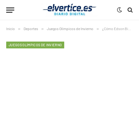
Inicio
»
Deportes
»
Juegos Olímpicos de Invierno
»
¿Cómo Edson Bindilatti puso a Brasil en la élite del bobsleigh?
JUEGOS OLÍMPICOS DE INVIERNO