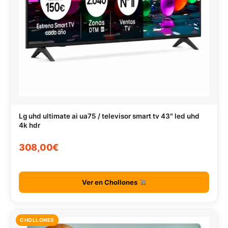
Lg uhd ultimate ai ua75 / televisor smart tv 43″ led uhd
4k hdr
308,00€
Ver en Chollones
CHOLLONES