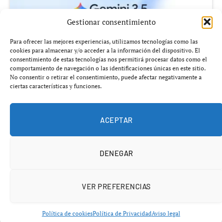
Gestionar consentimiento
Para ofrecer las mejores experiencias, utilizamos tecnologías como las
cookies para almacenar y/o acceder a la información del dispositivo. El
consentimiento de estas tecnologías nos permitirá procesar datos como el
comportamiento de navegación o las identificaciones únicas en este sitio.
No consentir o retirar el consentimiento, puede afectar negativamente a
ciertas características y funciones.
Añádenos en Google
ACEPTAR
Google ha dado un nuevo paso en la carrera mundial por
la
inteligencia artificial
al integrar de forma nativa la
DENEGAR
capacidad de
controlar ordenadores
dentro de
Gemini
3.5 Flash
, su modelo de IA más reciente. La
actualización permite que agentes inteligentes
VER PREFERENCIAS
interactúen con navegadores, dispositivos móviles y
equipos de escritorio, ampliando significativamente las
Política de cookies
Política de Privacidad
Aviso legal