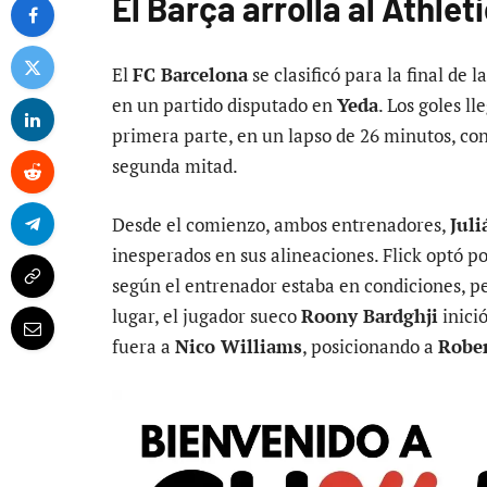
El Barça arrolla al Athleti
El
FC Barcelona
se clasificó para la final de l
en un partido disputado en
Yeda
. Los goles l
primera parte, en un lapso de 26 minutos, con
segunda mitad.
Desde el comienzo, ambos entrenadores,
Juli
inesperados en sus alineaciones. Flick optó p
según el entrenador estaba en condiciones, pe
lugar, el jugador sueco
Roony Bardghji
inici
fuera a
Nico Williams
, posicionando a
Rober