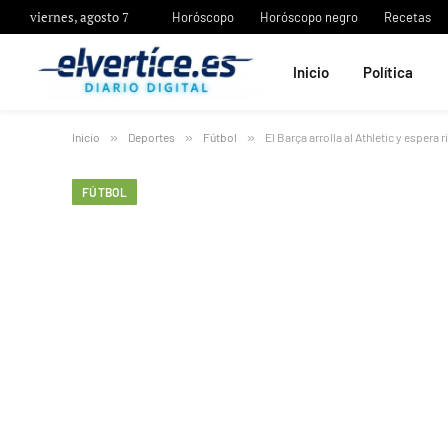
viernes, agosto 7
Horóscopo
Horóscopo negro
Recetas
Inicio
Política
Inicio
»
Deportes
»
Fútbol
»
El Barça arrolla al Athletic y espera ri
FÚTBOL