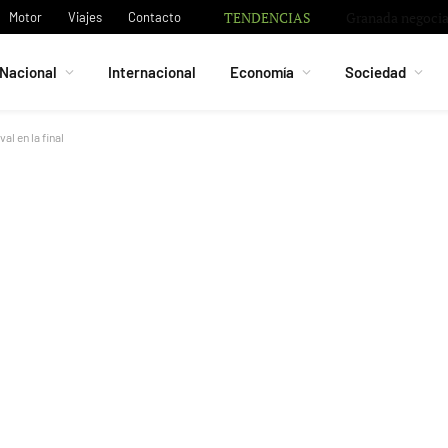
TENDENCIAS
Granada negocia 
Motor
Viajes
Contacto
Nacional
Internacional
Economía
Sociedad
val en la final