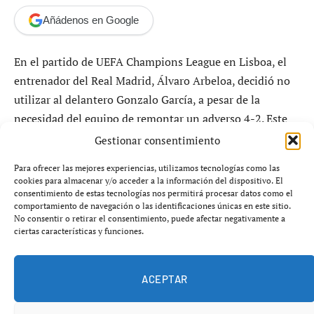
Añádenos en Google
En el partido de UEFA Champions League en Lisboa, el
entrenador del Real Madrid, Álvaro Arbeloa, decidió no
utilizar al delantero Gonzalo García, a pesar de la
necesidad del equipo de remontar un adverso 4-2. Este
hecho ha suscitado diversas preguntas sobre su ausencia
Gestionar consentimiento
en el campo, ya que el ataque del equipo se mostraba
Para ofrecer las mejores experiencias, utilizamos tecnologías como las
ineficaz, cayendo de la quinta a la novena posición del
cookies para almacenar y/o acceder a la información del dispositivo. El
grupo.
consentimiento de estas tecnologías nos permitirá procesar datos como el
comportamiento de navegación o las identificaciones únicas en este sitio.
Gonzalo, que había disputado 90 minutos en su debut
No consentir o retirar el consentimiento, puede afectar negativamente a
bajo la dirección de Arbeloa, ha visto como su tiempo de
ciertas características y funciones.
juego ha disminuido progresivamente. En partidos
anteriores, su presencia se limitó a solo 19 minutos
ACEPTAR
contra el Mónaco y 16 minutos en La Cerámica. En el
partido de Lisboa, el atacante se mantuvo en el