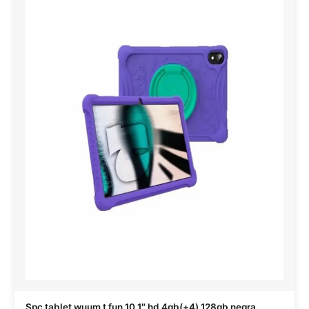
Spc tablet wuum t fun 10,1″ hd 4gb(+4) 128gb negra