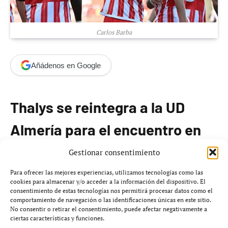
Carlos Barba
Añádenos en Google
Thalys se reintegra a la UD
Almería para el encuentro en
Anduva
Gestionar consentimiento
Para ofrecer las mejores experiencias, utilizamos tecnologías como las
La Unión Deportiva Almería ha llevado a cabo su
cookies para almacenar y/o acceder a la información del dispositivo. El
consentimiento de estas tecnologías nos permitirá procesar datos como el
segundo entrenamiento de la semana con la
comportamiento de navegación o las identificaciones únicas en este sitio.
incorporación de Thalys. El delantero brasileño se sumó
No consentir o retirar el consentimiento, puede afectar negativamente a
ciertas características y funciones.
a las actividades del equipo tras regresar el lunes de su