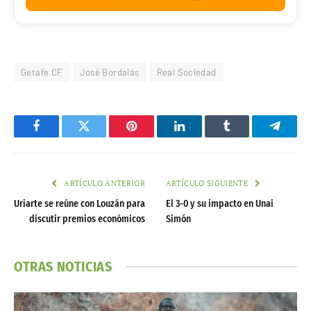
Getafe CF
José Bordalás
Real Sociedad
Facebook
Twitter
Pinterest
LinkedIn
Tumblr
Telegr
ARTÍCULO ANTERIOR
ARTÍCULO SIGUIENTE
Uriarte se reúne con Louzán para
El 3-0 y su impacto en Unai
discutir premios económicos
Simón
OTRAS NOTICIAS