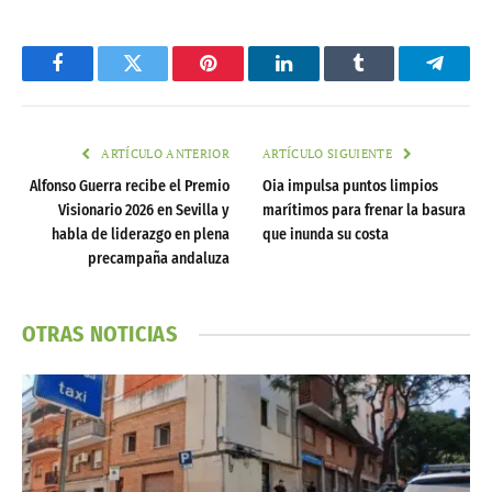
Facebook
Twitter
Pinterest
LinkedIn
Tumblr
Telegr
ARTÍCULO ANTERIOR
ARTÍCULO SIGUIENTE
Alfonso Guerra recibe el Premio
Oia impulsa puntos limpios
Visionario 2026 en Sevilla y
marítimos para frenar la basura
habla de liderazgo en plena
que inunda su costa
precampaña andaluza
OTRAS NOTICIAS