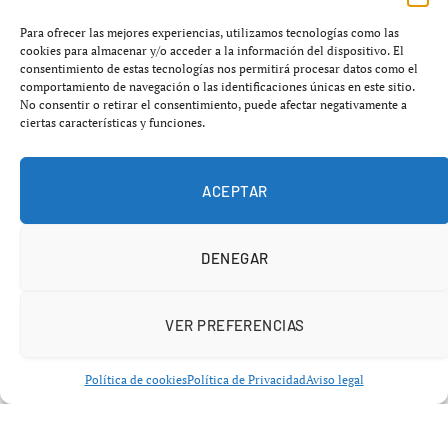
Para ofrecer las mejores experiencias, utilizamos tecnologías como las
El
Club Victoria de Sevilla
ha elegido a
Alfonso Guerra
cookies para almacenar y/o acceder a la información del dispositivo. El
como primer
Premio Visionario 2026
, coincidiendo con
consentimiento de estas tecnologías nos permitirá procesar datos como el
comportamiento de navegación o las identificaciones únicas en este sitio.
la reciente convocatoria electoral andaluza anunciada
No consentir o retirar el consentimiento, puede afectar negativamente a
por
Juanma Moreno
. La entrega del galardón y la
ciertas características y funciones.
conferencia se celebrará este jueves en la sede del club
en
Puerta Osario
a las 19:00 horas, un acto que ya ha
ACEPTAR
colgado el cartel de
no hay billetes
.
DENEGAR
VER PREFERENCIAS
Política de cookies
Política de Privacidad
Aviso legal
Guerra, vicepresidente del Gobierno entre 1982 y 1991 y
uno de los
referentes del PSOE histórico
, hablará sobre