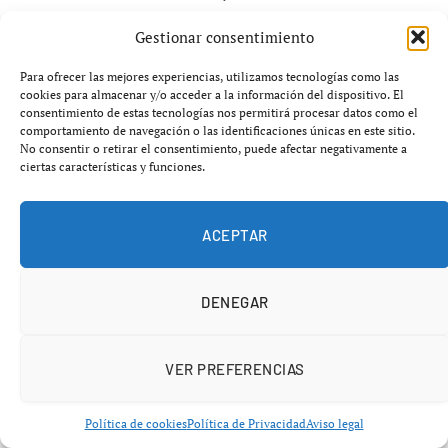
fue clausurado por las autoridades rusas.
Gestionar consentimiento
Muchos de sus colegas también han sufrido persecución:
Para ofrecer las mejores experiencias, utilizamos tecnologías como las
algunos han sido encarcelados, otros han desaparecido o
cookies para almacenar y/o acceder a la información del dispositivo. El
consentimiento de estas tecnologías nos permitirá procesar datos como el
han sido víctimas de ataques mortales en circunstancias
comportamiento de navegación o las identificaciones únicas en este sitio.
no aclaradas oficialmente.
No consentir o retirar el consentimiento, puede afectar negativamente a
ciertas características y funciones.
Intento de envenenamiento en
ACEPTAR
Alemania
Uno de los episodios más graves vinculados al caso de
DENEGAR
Periodismo Rusia guerra prohibición Putin
ocurrió
cuando la periodista sufrió un intento de
VER PREFERENCIAS
envenenamiento en Alemania, poco después de cubrir el
conflicto en Ucrania.
Política de cookies
Política de Privacidad
Aviso legal