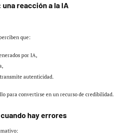
 una reacción a la IA
perciben que:
enerados por IA,
a,
 transmite autenticidad.
allo para convertirse en un recurso de credibilidad.
 cuando hay errores
amativo: