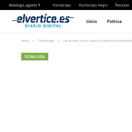
domingo, agosto 9
Horóscopo
Horóscopo negro
Recetas
Inicio
Política
Inicio
»
Tecnología
»
Las erratas como nueva “prueba de humanidad”: 
TECNOLOGÍA