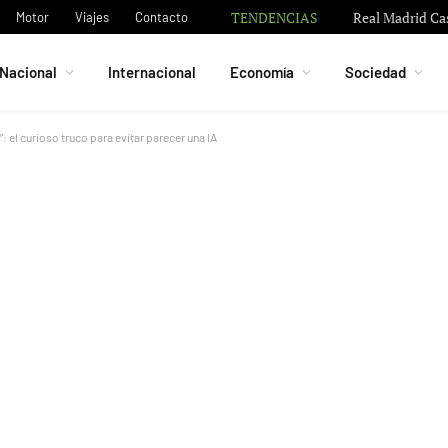
TENDENCIAS
De Paul muestra
Motor
Viajes
Contacto
Nacional
Internacional
Economía
Sociedad
el curioso truco para evitar parecer una IA