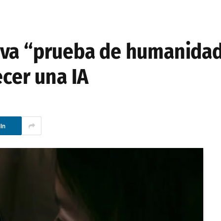
va “prueba de humanidad”
ecer una IA
In