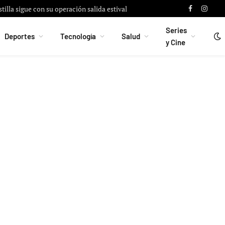
 apoyo a Messi tras fallecimiento de su padre
Facebook
Instag
Series
Deportes
Tecnología
Salud
y Cine