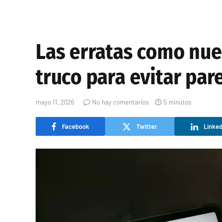
Las erratas como nue
truco para evitar par
mayo 11, 2026
No hay comentarios
5 minutos
Facebook
Twitter
Linked