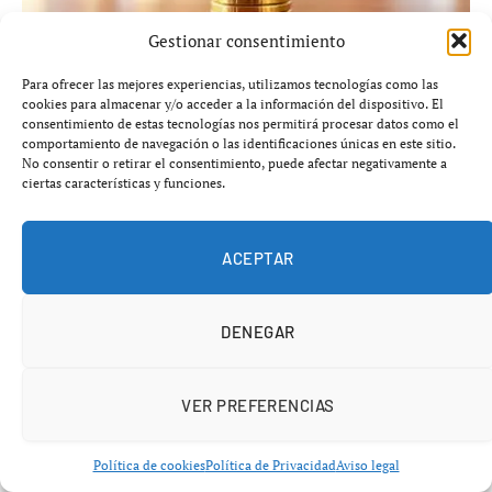
Gestionar consentimiento
Crédito al consumo en España crece un 11% en junio
Para ofrecer las mejores experiencias, utilizamos tecnologías como las
cookies para almacenar y/o acceder a la información del dispositivo. El
de 2026
consentimiento de estas tecnologías nos permitirá procesar datos como el
comportamiento de navegación o las identificaciones únicas en este sitio.
agosto 5, 2026
ECONOMÍA
No consentir o retirar el consentimiento, puede afectar negativamente a
ciertas características y funciones.
AÑADIR UN COMENTARIO
ACEPTAR
DENEGAR
VER PREFERENCIAS
Política de cookies
Política de Privacidad
Aviso legal