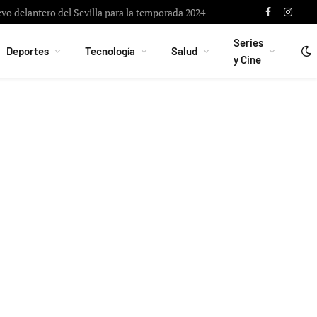
vo delantero del Sevilla para la temporada 2024
Facebook
Instag
Series
Deportes
Tecnología
Salud
y Cine