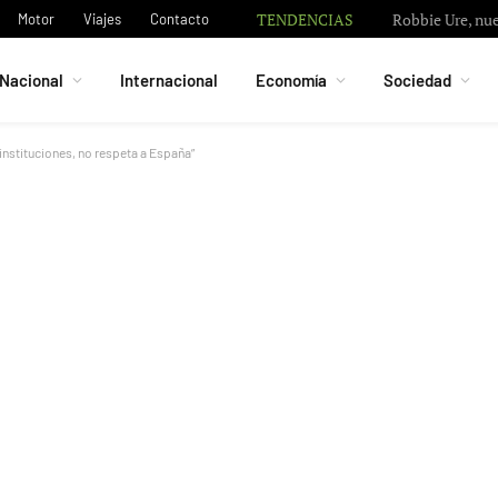
TENDENCIAS
Robbie Ure, nue
Motor
Viajes
Contacto
Nacional
Internacional
Economía
Sociedad
instituciones, no respeta a España”