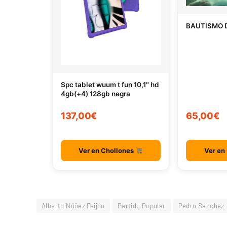
BAUTISMO 
Spc tablet wuum t fun 10,1″ hd
4gb(+4) 128gb negra
137,00€
65,00€
Ver en Chollones
Ver en
Alberto Núñez Feijóo
Partido Popular
Pedro Sánchez