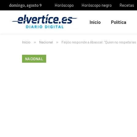
domingo, agosto 9
Horóscopo
Horóscopo negro
Recetas
Inicio
Política
Inicio
»
Nacional
»
Feijóo responde a Abascal: “Quien no respeta las 
NACIONAL