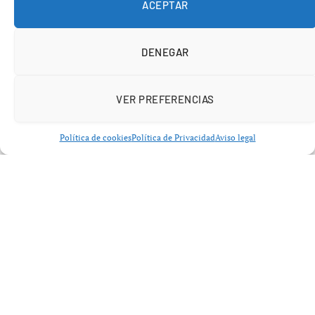
ACEPTAR
DENEGAR
VER PREFERENCIAS
Política de cookies
Política de Privacidad
Aviso legal
El Diccionario panhispánico de dudas señala que
«desternillarse» proviene del término «ternilla», que
hace referencia a ciertos cartílagos del cuerpo. La
expresión original implicaba la idea de que una risa tan
intensa podría romper las ternillas de la mandíbula. En
la actualidad, se utiliza de manera figurada para describir
el acto de reírse mucho.