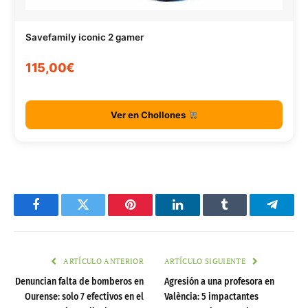
Savefamily iconic 2 gamer
115,00€
Ver en Chollones
Facebook
Twitter
Pinterest
LinkedIn
Tumblr
Telegr
ARTÍCULO ANTERIOR
ARTÍCULO SIGUIENTE
Denuncian falta de bomberos en
Agresión a una profesora en
Ourense: solo 7 efectivos en el
València: 5 impactantes