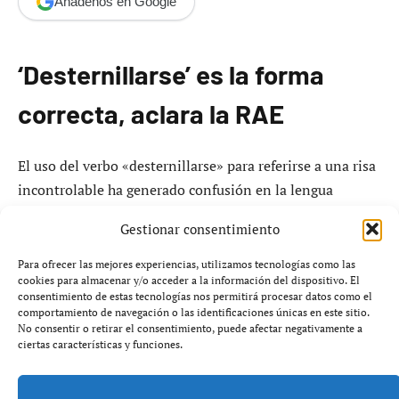
Añádenos en Google
‘Desternillarse’ es la forma
correcta, aclara la RAE
El uso del verbo «desternillarse» para referirse a una risa
incontrolable ha generado confusión en la lengua
española. La Royal Academy Española (RAE) ha explicado
Gestionar consentimiento
que la forma adecuada es «desternillarse de risa» y no
«destornillarse de risa» como a menudo se escucha.
Para ofrecer las mejores experiencias, utilizamos tecnologías como las
cookies para almacenar y/o acceder a la información del dispositivo. El
consentimiento de estas tecnologías nos permitirá procesar datos como el
Según un estudio realizado por FundéuRAE, el 35 % de
comportamiento de navegación o las identificaciones únicas en este sitio.
No consentir o retirar el consentimiento, puede afectar negativamente a
los encuestados optó por «destornillarse», mientras que
ciertas características y funciones.
el 65 % eligió «desternillarse», lo que sugiere que existe
una discrepancia en el uso correcto de la expresión.