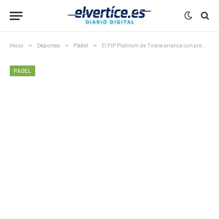
Inicio
»
Deportes
»
Pádel
»
El FIP Platinum de Tirana arranca con presencia francesa y máxima presión en las previas
PÁDEL