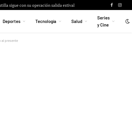
 apoyo a Messi tras fallecimiento de su padre
Facebook
Instag
Series
Deportes
Tecnología
Salud
y Cine
o al presente