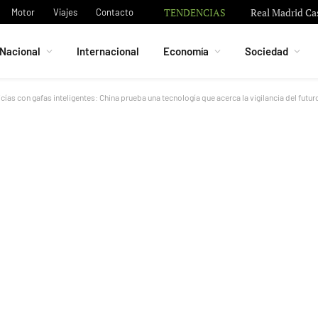
TENDENCIAS
De Paul muestra
Motor
Viajes
Contacto
Nacional
Internacional
Economía
Sociedad
icías con gafas inteligentes: China prueba una tecnología que acerca la vigilancia del futur