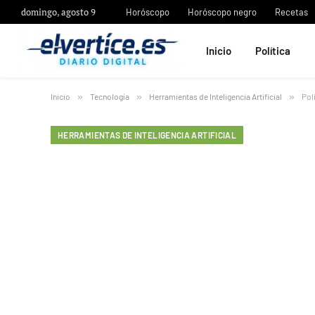
domingo, agosto 9
Horóscopo
Horóscopo negro
Recetas
Inicio
Política
Inicio
»
Tecnología
»
Herramientas de Inteligencia Artificial
»
Pol
HERRAMIENTAS DE INTELIGENCIA ARTIFICIAL