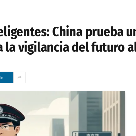
teligentes: China prueba u
 la vigilancia del futuro a
In