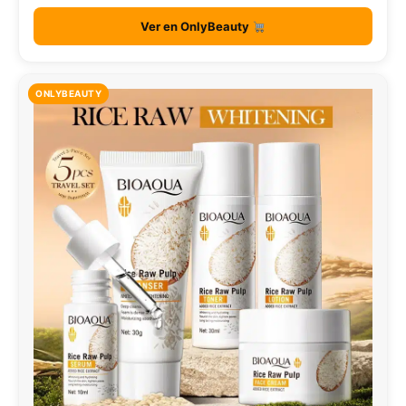
Ver en OnlyBeauty
ONLYBEAUTY