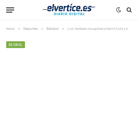
Inicio
»
Deportes
»
Béisbol
»
Los Yankees recuperan a Gerrit Cole y encienden su estadía clave en el Bronx
BÉISBOL