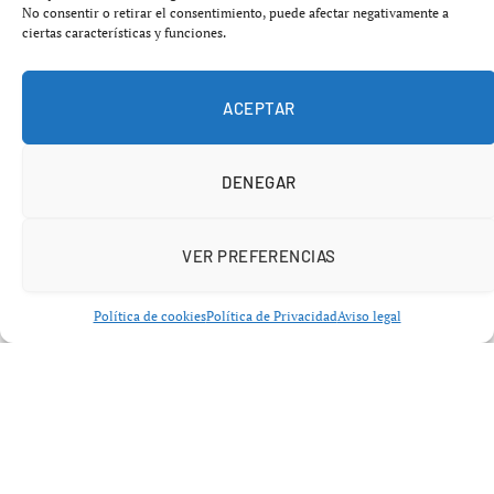
Harris II castiga a Sandy Alcántara con
No consentir o retirar el consentimiento, puede afectar negativamente a
ciertas características y funciones.
dos cuadrangulares
La gran figura de la noche fue
Michael Harris II
, quien
ACEPTAR
firmó una actuación estelar con dos jonrones que
marcaron el rumbo del encuentro desde las primeras
DENEGAR
entradas.
VER PREFERENCIAS
Política de cookies
Política de Privacidad
Aviso legal