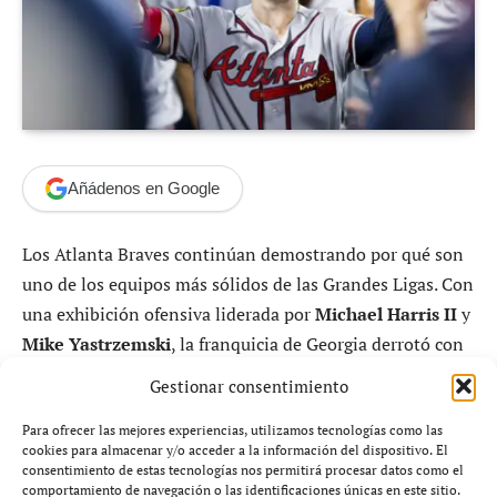
Añádenos en Google
Los Atlanta Braves continúan demostrando por qué son
uno de los equipos más sólidos de las Grandes Ligas. Con
una exhibición ofensiva liderada por
Michael Harris II
y
Mike Yastrzemski
, la franquicia de Georgia derrotó con
autoridad a los Miami Marlins y alcanzó su victoria
Gestionar consentimiento
número 35 de la temporada, consolidando su dominio
en la Liga Nacional.
Para ofrecer las mejores experiencias, utilizamos tecnologías como las
cookies para almacenar y/o acceder a la información del dispositivo. El
consentimiento de estas tecnologías nos permitirá procesar datos como el
comportamiento de navegación o las identificaciones únicas en este sitio.