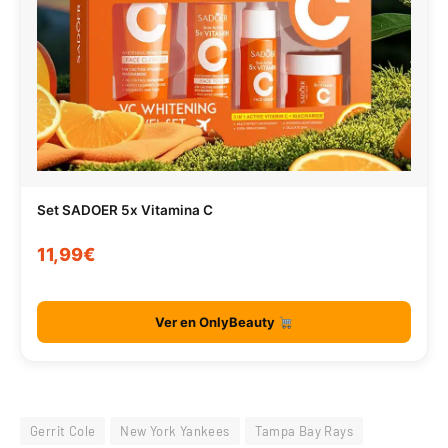
Set SADOER 5x Vitamina C
11,99€
Ver en OnlyBeauty
Gerrit Cole
New York Yankees
Tampa Bay Rays