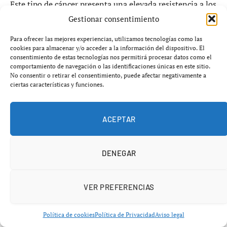
Este tipo de cáncer presenta una elevada resistencia a los
tratamientos convencionales, lo que convierte cualquier
Gestionar consentimiento
avance en una noticia especialmente relevante.
Para ofrecer las mejores experiencias, utilizamos tecnologías como las
cookies para almacenar y/o acceder a la información del dispositivo. El
consentimiento de estas tecnologías nos permitirá procesar datos como el
Inhibidores RAS: una nueva esperanza
comportamiento de navegación o las identificaciones únicas en este sitio.
No consentir o retirar el consentimiento, puede afectar negativamente a
terapéutica
ciertas características y funciones.
El estudio se centra en los denominados inhibidores
RAS, una familia de fármacos diseñados para bloquear
ACEPTAR
mutaciones específicas implicadas en el crecimiento
tumoral.
DENEGAR
Los resultados muestran que estos inhibidores pueden:
VER PREFERENCIAS
Reducir la proliferación de células cancerosas
Política de cookies
Política de Privacidad
Aviso legal
Actuar sobre mecanismos clave del tumor