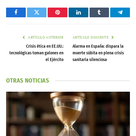
Facebook
Twitter
Pinterest
LinkedIn
Tumblr
Telegr
ARTÍCULO ANTERIOR
ARTÍCULO SIGUIENTE
Crisis ética en EE.UU.:
Alarma en España: dispara la
tecnológicas toman galones en
muerte súbita en plena crisis
el Ejército
sanitaria silenciosa
OTRAS NOTICIAS