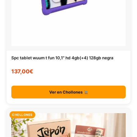
Spc tablet wuum t fun 10,1″ hd 4gb(+4) 128gb negra
137,00€
Ver en Chollones
CHOLLONES