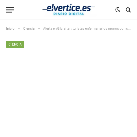
Inicio
»
Ciencia
»
Alerta en Gibraltar: turistas enferman a los monos con comida basura
CIENCIA