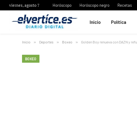
viernes, agosto 7
Horóscopo
Horóscopo negro
Recetas
Inicio
Política
Inicio
»
Deportes
»
Boxeo
»
Golden Boy renueva con DAZN y refu
BOXEO