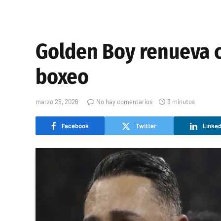
Golden Boy renueva c
boxeo
marzo 25, 2026
No hay comentarios
3 minutos
Facebook
Twitter
Linked