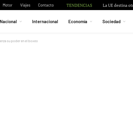
TENDENCIAS
La UE destina ot
Motor
Viajes
Contacto
Nacional
Internacional
Economía
Sociedad
erza su poder en el boxeo