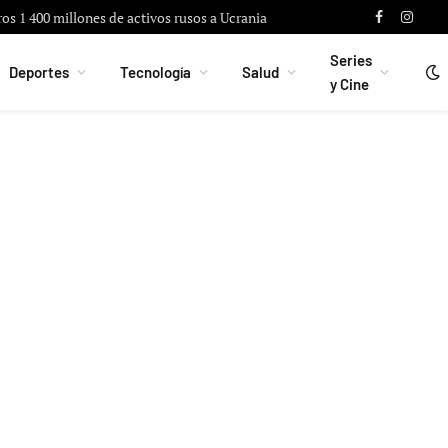
ros 1 400 millones de activos rusos a Ucrania
Facebook
Instag
Series
Deportes
Tecnología
Salud
y Cine