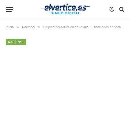
Inicio
»
Nacional
»
Golpe al narcotráfico en Sevilla: 10 toneladas de hachís en solo tres meses
NACIONAL