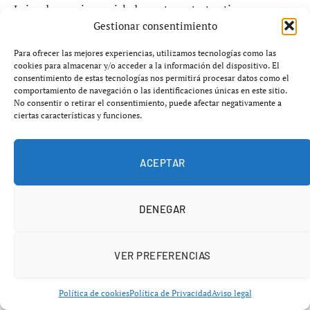
Lejos de ser piezas aisladas, estos retratos tienen un
Gestionar consentimiento
profundo vínculo con Sevilla.
Para ofrecer las mejores experiencias, utilizamos tecnologías como las
Fueron encargados en
1789 por los trabajadores de la
cookies para almacenar y/o acceder a la información del dispositivo. El
consentimiento de estas tecnologías nos permitirá procesar datos como el
Real Fábrica de Tabacos
, uno de los motores
comportamiento de navegación o las identificaciones únicas en este sitio.
económicos de la ciudad en el siglo XVIII, para
No consentir o retirar el consentimiento, puede afectar negativamente a
ciertas características y funciones.
conmemorar la jura de los monarcas.
Goya cobró 4 000 reales de vellón
por su ejecución.
ACEPTAR
Fueron creados
directamente por el pintor, sin
intervención de ayudantes
.
DENEGAR
Formaron parte del emblemático
“Templo de la
Fama”
, un monumento efímero levantado en la
VER PREFERENCIAS
ciudad.
Política de cookies
Política de Privacidad
Aviso legal