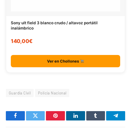
Sony ult field 3 blanco crudo / altavoz portátil
inalámbrico
140,00€
Ver en Chollones
Guardia Civil
Policía Nacional
Facebook
Twitter
Pinterest
LinkedIn
Tumblr
Telegr