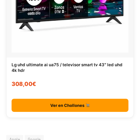
Lg uhd ultimate ai ua75 / televisor smart tv 43″ led uhd
4k hdr
308,00€
Ver en Chollones
Apple
Google