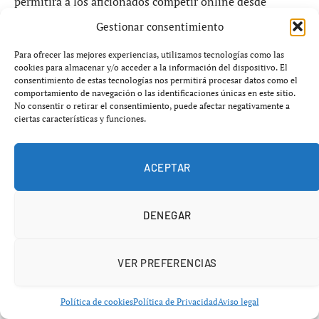
permitirá a los aficionados competir online desde
cualquier parte del mundo.
Gestionar consentimiento
Para ofrecer las mejores experiencias, utilizamos tecnologías como las
El videojuego recrea la estructura competitiva del
cookies para almacenar y/o acceder a la información del dispositivo. El
circuito profesional de
Qatar Airways Premier Padel
consentimiento de estas tecnologías nos permitirá procesar datos como el
comportamiento de navegación o las identificaciones únicas en este sitio.
Tour
, trasladando al entorno digital torneos, rankings y
No consentir o retirar el consentimiento, puede afectar negativamente a
progresión deportiva inspirada en el pádel real.
ciertas características y funciones.
Los jugadores podrán comenzar desde categorías
ACEPTAR
inferiores hasta alcanzar las competiciones más
importantes del circuito, incluyendo torneos
P2, P1 y
Majors
.
DENEGAR
Además, el sistema de juego permitirá controlar a ambos
VER PREFERENCIAS
integrantes de la pareja durante los partidos,
reproduciendo elementos tácticos característicos del
pádel profesional:
Política de cookies
Política de Privacidad
Aviso legal