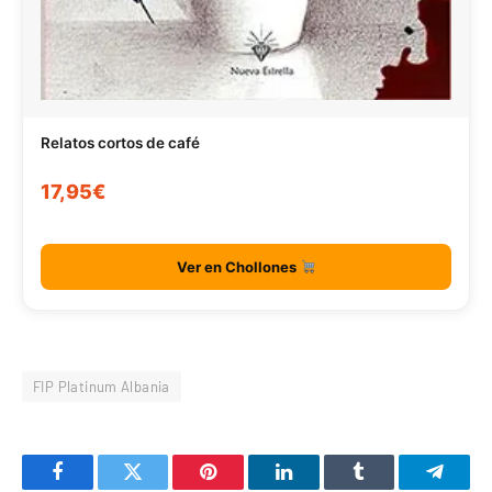
Relatos cortos de café
17,95€
Ver en Chollones
FIP Platinum Albania
Facebook
Twitter
Pinterest
LinkedIn
Tumblr
Telegr